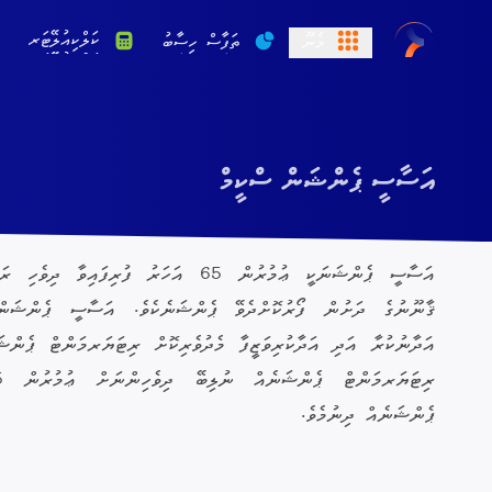
ކަލްކިއުލޭޓަރ
މެނޫ
ތަފާސް ހިސާބު
އަސާސީ ޕެންޝަން ސްކީމް
އަސާސީ ޕެންޝަނަކީ ޢުމުރުން 65 އަހަރު ފުރި
ޤާނޫނުގެ ދަށުން ފޯރުކޮށްދެވޭ ޕެންޝަނެކެވެ. އަސާސީ ޕެންޝަން 
އަދާނުކުރާ އަދި އަދާކުރިވަޒީފާ މެދުވެރިކޮށް ރިޓަޔަރމަންޓް ޕެންޝ
ޕެންޝަނެއް ދިނުމެވެ.