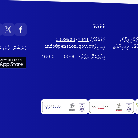
ގުޅުއްވާ
ޑިންގ (8ވަނަ ފަންގިފިލާ),
ގުޅުއްވުމަށް
1441
·
3309908
އީމެއިލް
info@pension.gov.mv
ޕެންޝަން މޯބައިލް
ޚިދުމަތްދޭ ވަގުތު: 08:00 - 16:00