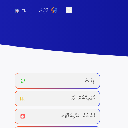
ކޮށާރު
EN
Open Search
ލީފްލެޓް
އެޕްލިކޭޝަން ފޯމް
ޕެންޝަން ކަލްކިއުލޭޓަރ