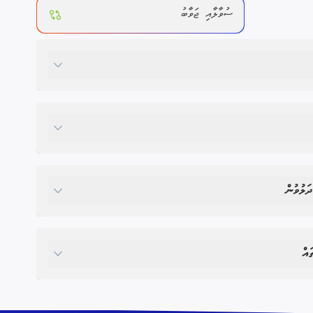
ސުވާލާއި ޖަވާބު
ދަލުވުން
އް