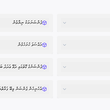
ޕެންޝަނަރަކު ނިޔާވުން
މައްސަލަ ހުށަހެޅުން
ޕެންޝަނުގެ ގޮތުގައި ދެވޭ ޢަދަދު ބަ
އެހެނިހެން ޕެންޝަން ލިބޭ ފަރާތްތަ