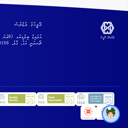
އޮފީހުގެ އެޑްރެސް
އެލައިޑް ބިލް
ޗާނދަނީ މަގު, މާލެ, 20156, ދިވެހިރާއްޖެ
Toggle 