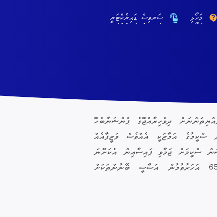
މަހޯލި
ސަރވިސް ޑައިރެކްޓަރީ
ފައިވާ ދިވެހި ރައްޔިތުންނަށް ދިވެހިރާއްޖޭގެ ޕެންޝަނާބެހޭ
ސްކީމުގެ އަމާޒަކީ އެއްވެސް ވަޒީފާއެއް
ަން ސްކީމަށް ޖަމާވި ފައިސާއިން އެކަށޭނަ
ރިޓަޔަރމަންޓް ޕެންޝަނެއް ނުލިބޭ ދިވެހިންނަށް ޢުމުރުން 65 އަހަރުވުމުން އަސާސީ ބޭނުންތަކަށް