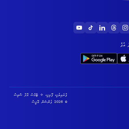
 އެޕް
ޕްރައިވެސީ ޕޮލިސީ
✧
ޓާމްސް އޮފް ސާވިސް
© 2026 ޕެންޝަން އޮފީސް