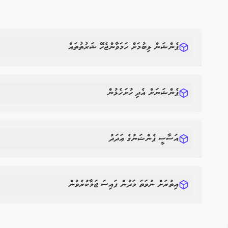
ޕެންޝަން ލިބުމަށް ހަމަވާންޖެހޭ ޝަރުތުތައް
ޕެންޝަނަށް އެދި ހުށަހެޅުން
އަސާސީ ޕެންޝަނުގެ ޢަދަދު
އިތުރަށް ނުވަތަ މަދުން ފައިސަ ޖަމާކުރެވުން