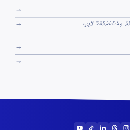
ތު ޙިއްސާކުރުމާބެހޭ ޕޮލިސީ