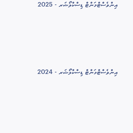
އިންވެސްޓްމަންޓް ޑިސްކްލޯޝަރ - 2025
އިންވެސްޓްމަންޓް ޑިސްކްލޯޝަރ - 2024