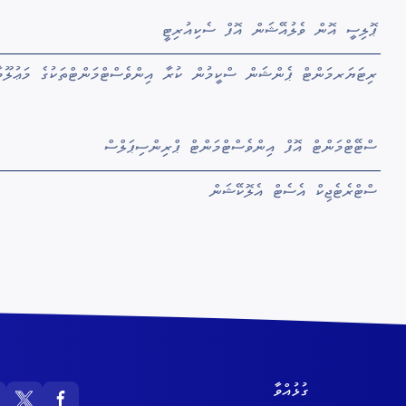
ޕޮލިސީ އޮން ވެލުއޭޝަން އޮފް ސެކިއުރިޓީ
ރިޓަޔަރމަންޓް ޕެންޝަން ސްކީމުން ކުރާ އިންވެސްޓްމަންޓްތަކުގެ މަޢުލޫމާ
ސްޓޭޓްމަންޓް އޮފް އިންވެސްޓްމަންޓް ޕްރިންސިޕަލްސް
ސްޓްރެޓެޖިކް އެސެޓް އެލޮކޭޝަން
ގުޅުއްވާ