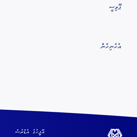
ޕޮލިސީ
އެހެނިހެން
އޮފީހުގެ އެޑްރެސް