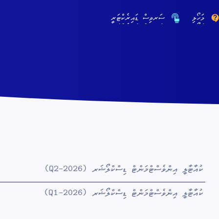
މަހޯލި
ސަރވިސް ޑައިރެކްޓަރީ
ކުއާޓާލީ އިންވެސްޓްމަންޓް ޑިސްކްލޯޝަރ (Q2-2026)
ކުއާޓާލީ އިންވެސްޓްމަންޓް ޑިސްކްލޯޝަރ (Q1-2026)