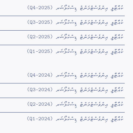
ކުއާޓާލީ އިންވެސްޓްމަންޓް ޑިސްކްލޯޝަރ (Q4-2025)
ކުއާޓާލީ އިންވެސްޓްމަންޓް ޑިސްކްލޯޝަރ (Q3-2025)
ކުއާޓާލީ އިންވެސްޓްމަންޓް ޑިސްކްލޯޝަރ (Q2-2025)
ކުއާޓާލީ އިންވެސްޓްމަންޓް ޑިސްކްލޯޝަރ (Q1-2025)
ކުއާޓާލީ އިންވެސްޓްމަންޓް ޑިސްކްލޯޝަރ (Q4-2024)
ކުއާޓާލީ އިންވެސްޓްމަންޓް ޑިސްކްލޯޝަރ (Q3-2024)
ކުއާޓާލީ އިންވެސްޓްމަންޓް ޑިސްކްލޯޝަރ (Q2-2024)
ކުއާޓާލީ އިންވެސްޓްމަންޓް ޑިސްކްލޯޝަރ (Q1-2024)