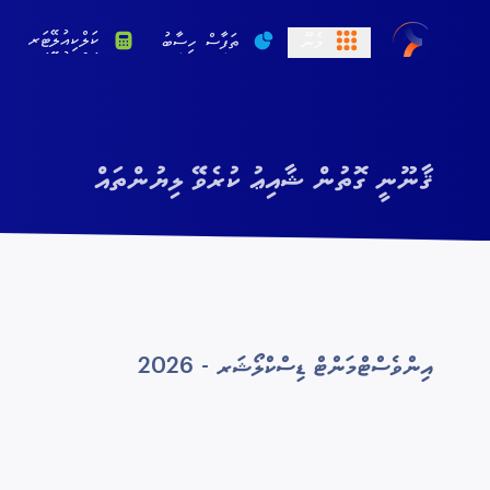
ކަލްކިއުލޭޓަރ
މެނޫ
ތަފާސް ހިސާބު
ޤާނޫނީ ގޮތުން ޝާއިޢު ކުރެވޭ ލިޔުންތައް
އިންވެސްޓްމަންޓް ޑިސްކްލޯޝަރ - 2026