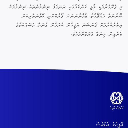
މި ޕްރޮގްރާމަކީ މާލީ ކަންކަމުގައި ރަނގަޅު ނިންމުންތައް ނިންމުމަށް
ބޭނުންވާ މައުލޫމާތު ޒުވާނުންނަށް ފޯރުކޮށްދީ ހޭލުންތެރިކަން
އިތުރުކުރުމަށް ޕެންޝަން އޮފީހުން ކުރަމުން ގެންދާ މަސައްކަތުގެ
ތެރެއިން ހިންގާ ޕްރޮގްރާމެކެވެ.
އޮފީހުގެ އެޑްރެސް