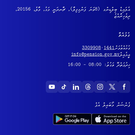
އެލައިޑް ބިލްޑިންގ (8ވަނަ ފަންގިފިލާ), ޗާނދަނީ މަގު, މާލެ, 20156,
ދިވެހިރާއްޖެ
ގުޅުއްވާ
ގުޅުއްވުމަށް
1441
·
3309908
އީމެއިލް
info@pension.gov.mv
ޚިދުމަތްދޭ ވަގުތު: 08:00 - 16:00
ޕެންޝަން މޯބައިލް އެޕް