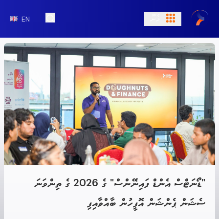
މެނޫ
EN
Open Search
"ޑޯނަޓްސް އެންޑް ފައިނޭންސް" ގެ 2026 ގެ ތިންވަނަ
ސެޝަން ޕެންޝަން އޮފީހުން ބާއްވާއިފި