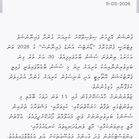
11-05-2026
ޕެންޝަން އޮފީހުން ސިލްސިލާކޮށް ކުރިއަށް ގެންދާ ފައިނޭންޝަލް
ލިޓްރަސީ ޕްރޮގްރާމް "ޑޯނަޓްސް އެންޑް ފައިނޭންސް" ގެ 2026 ވަނަ
އަހަރުގެ ތިންވަނަ ސެޝަން ބާއްވައިފިއެވެ. 30 އަށް ވުރެ ގިނަ
ބައިވެރިންނާއިއެކު ކުރިއަށް ދިޔަ މި ސެޝަން ބާއްވާފައިވަނީ ފެމިލީ
ޕްރޮޓެކްޝަން އޮތޯރިޓީ އަދި ޔުނިސެފުން ކުރިއަށް ގެންދާ އުދުހިލަން
ކެމްޕޭނާއި ގުޅިގެންނެވެ.
ޒުވާނުންނަށް ހާއްސަކޮށްގެން މެއި 11 ވަނަ ދުވަހު ބޭއްވި މި
އިވެންޓުގައި ތަފާތު ހަރަކާތްތަކާއި، ކުޅިވަރާއި، މަޝްވަރާގެ ތެރެއިން
ސެޝަންގެ ބައިވެރިންނަށް ވަނީ މައުލޫމާތު ފޯރުކޮށްދީފައެވެ. އެގޮތުން
މާލީ މިނިވަންކަމާއި، މާލީ ލަނޑުދަނޑިތައް ކަނޑައެޅުމާއި،
އިންވެސްޓްކުރުން ފަދަ މުހިންމު މައުޟޫއުތަކަށް އަލި އަޅުވާލާފައިވެއެވެ.