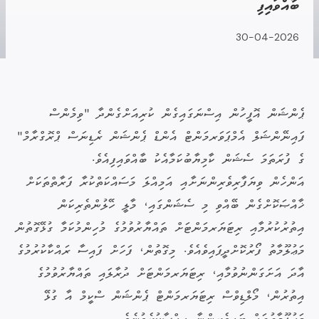
ބާއްވައިފި
30-04-2026
ޕެންޝަން އޮފީހުން އިސްނަގައިގެން ކުރިއަށްގެންދާ "ވިމެންސް
ފައިނޭންޝަލް އެމްޕަވަރމަންޓް އެންޑް ޕެންޝަން ރެޑިނަސް ޕްރޮގްރާމް"
ގެ ފުރަތަމަ ސެޝަން ކާމިޔާބުކަމާއެކު ބާއްވައިފިއެވެ.
އަންހެން ވިޔަފާރިވެރިންނަށާއި އަމިއްލަ މަސައްކަތްކުރާ ފަރާތްތަކަށް
ޚާއްޞަކޮށްގެން ބޭއްވި މި ސެޝަންގައި، މާލީ ހޭލުންތެރިކަން
އިތުރުކުރުމާއި ރިޓަޔަރމަންޓަށް ތައްޔާރުވުމުގެ މުހިންމުކަމާ ގުޅޭގޮތުން
މަޢުލޫމާތު ފޯރުކޮށްދީފައިވެއެވެ. މިގޮތުން، ފަހަށް ފައިސާ ރައްކާކުރުމުގެ
އާދަ އަށަގަންނުވުމާއި، ރިޓަޔަރމަންޓަށް ދުރާލައި ތައްޔާރުވުމުގެ
އިތުރުން، މޯލްޑިވްސް ރިޓަޔަރމަންޓް ޕެންޝަން ސްކީމް އާ ގުޅޭ