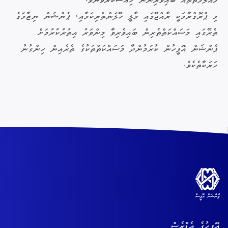
މަޢުލޫމާތުތައް ބައިވެރިންނާ ހިއްސާކުރެވުނެވެ.
މި ޕްރޮގްރާމަކީ ރާއްޖޭގައި މާލީ ހޭލުންތެރިކަމާއި، ޕެންޝަން ނިޒާމުގެ
ތެރޭގައި މަސައްކަތްތެރިން ބައިވެރިވާ މިންވަރު އިތުރުކުރުމަށް
ޕެންޝަން އޮފީހުން ކުރަމުންދާ މަސައްކަތްތަކުގެ ތެރެއިން ހިންގުނު
ހަރަކާތެކެވެ.
އޮފީހުގެ އެޑްރެސް