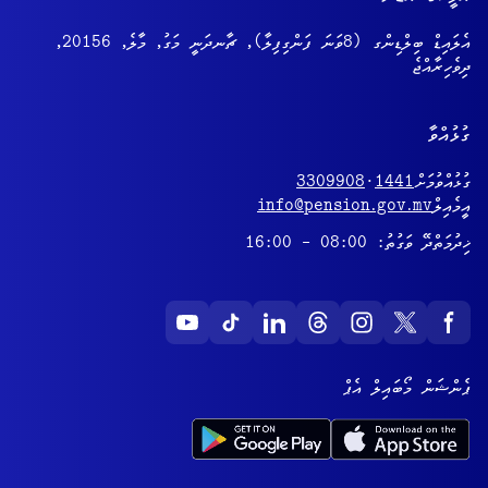
އެލައިޑް ބިލްޑިންގ (8ވަނަ ފަންގިފިލާ), ޗާނދަނީ މަގު, މާލެ, 20156,
ދިވެހިރާއްޖެ
ގުޅުއްވާ
ގުޅުއްވުމަށް
1441
·
3309908
އީމެއިލް
info@pension.gov.mv
ޚިދުމަތްދޭ ވަގުތު: 08:00 - 16:00
ޕެންޝަން މޯބައިލް އެޕް