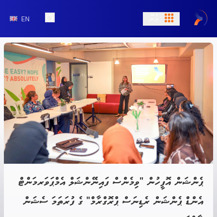
މެނޫ
EN
Open Search
ޕެންޝަން އޮފީހުން "ވިމެންސް ފައިނޭންޝަލް އެމްޕަވަރމަންޓް
އެންޑް ޕެންޝަން ރެޑިނަސް ޕްރޮގްރާމް" ގެ ފުރަތަމަ ސެޝަން