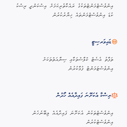
އިންވެސްޓްމަންޓްތަކުގެ ރައްކާތެރިކަމަށް އިސްކަންދީ ރިސްކު
ކުޑަ އިންވެސްޓްމަންތައް ޚިޔާރުކުރުން
ޑައިވަރސިޓީ
ތަފާތު އެސެޓް ކްލާސްތަކާއި ސިނާއަތްތަކަށް
އިންވެސްޓަމަންޓް ފުޅާކުރުން
ރިސްކާ އެކަށޭނަ ފައިދާއެއް ހޯދުން
އިންވެސްޓްތަކުން އެކަށޭނަ ފައިދާއެއް ލިބޭނެހެން
އިންވެސްޓްކުރުން