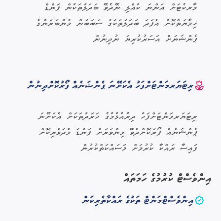
މާރކެޓަށް އަންނަ ކުއްލި ނޭދެވޭ ބަދަލުތަކުން ފަންޑް
ހިމާޔަތްކޮށް އެފަދަ ބަދަލުތަކުގެ ސަބަބުން މެންބަރުންގެ
ޕެންޝަނަށް އަސަރުކުރިޔަ ނުދިނުން
ރިޓަޔަރމަންޓަށްފަހު އެކަށޭނަ ޕެންޝަނެއް ފޯރުކޮށްދިނުން
ރިޓަޔަރމަންޓަށްފަހު ދިރުއުޅުމުގެ ޚަރަދުތަކަށް އެކަށޭނަ
ޕެންޝަނެއް ފޯރުކޮށްދެވޭ މިންވަރަށް ފަންޑު މެދުވެރިކޮށް
ފައިސާ ރައްކާ ކުރުމަށް މަސައްކަތްކުރުން
އިންވެސްޓް ކުރުމުގެ ހަމަތައް
އިންވެސްޓްމަންޓް ތަކުގެ ރައްކާތެރިކަން