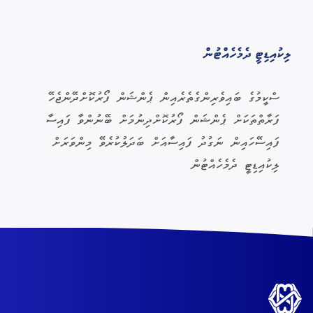
ލިކުއިޑިޓީ ދެމެހެއްޓުން
ސްކީމުގެ ބައިވެރިންގެތެރެއިން ޕެންޝަން ފޯރުކޮށްދޭންޖެހޭ
ފަރާތްތަކަށް ޕެންޝަން ފޯރުކޮށްދިނުމަށް ބޭނުންވާ ފައިސާ
ފައިސޭހައިން ނަގުދު ފައިސާއަށް ބަދަލުކުރެވޭ މިންވަރަށް
ލިކުއިޑިޓީ ދެމެހެއްޓުން