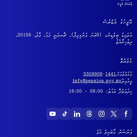
އޮފީހުގެ އެޑްރެސް
އެލައިޑް ބިލްޑިންގ (8ވަނަ ފަންގިފިލާ), ޗާނދަނީ މަގު, މާލެ, 20156,
ދިވެހިރާއްޖެ
ގުޅުއްވާ
ގުޅުއްވުމަށް
1441
·
3309908
އީމެއިލް
info@pension.gov.mv
ޚިދުމަތްދޭ ވަގުތު: 08:00 - 16:00
ޕެންޝަން މޯބައިލް އެޕް