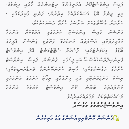
ފައިސާ އިންވެސްޓްކޮށް އެކަށީގެންވާ ރިޓަރންއެއް ހޯދައި ދިނުމެވެ.
މިއީ ޒިންމާ ބޮޑު މަސައްކަތެއްގެ އިތުރުން، ފަންނީ ޤާބިލުކަމާއި ،
ހަރުދަނާ އުސޫލުތަކަށް ބަރޯސަވެ ކުރެވޭ މަސައްކަތެކެވެ.
ޕެންޝަން ފައިސާ އިންވެސްޓް ކުރުމުގައި އަމަލްކުރާ އެންމެހާ
ގަވާއިދުތަކާއި އުސޫލުތައް ކަނޑައަޅާ ފަރާތަކީ ޕެންޝަން އޮފީހުގެ
ބޯޑެވެ. މިކަމަށްޓަކައި، ފާސްކުރާ ސްޓޭޓްމަންޓް އޮފް އިންވެސްޓް
ޕްރިންސިޕްލްސް(އެސް.އޯ.އައި.ޕީ)ގައި ޕެންޝަން ފައިސާ އިންވެސްޓް
ކުރުމުގެ މަގުސަދުތަކާއި، ހާސިލް ކުރަންބޭނުންވާ ލަނޑުދަނޑިތަކާއި،
ރިސްކު މެނެޖްމަންޓާއި އަދި ހިންގުމާއި ރިޕޯޓް ކުރުމުގެ އެންމެހައި
ކަންތައްތައް ބަޔާން ކޮށް އިންވެސްޓް ކުރުމުގެ އެންމެހާ
މަސައްކަތްތަކަށް މަގުދައްކައިދެއެވެ.
އިންވެސްޓްކުރުމުގެ މަގުސަދު
ޕެންޝަން ކޮންޓްރިބިއުޝަންގެ އަގު މަތިކުރުން