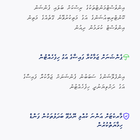
އިންވެސްޓްމަންޓްތަކުގެ ރިސްކަށް ބަލައި ޕެންޝަން
ކޮންޓްރިބިއުޝަންގެ އަގު މަތިކުރުވޭނެ ގޮތެއްގެ މަތިން
އިންވެސްޓް ކުރަމުން ދިއުން
ޕެންޝަނަށް ޖަމާކުރާ ފައިސާގެ އަގު ހިފެހެއްޓުން
އިންފްލޭޝަންގެ ސަބަބުން ޕެންޝަނަށް ޖަމާކުރާ ފައިސާގެ
އަގު ދަށްވިޔަނުދީ ހިފެހެއްޓުން
މާރކެޓަށް އަންނަ ކުއްލި ނޭދެވޭ ބަދަލުތަކުން ފަންޑް
ހިމާޔަތްކުރުން