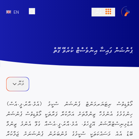
މެނޫ
EN
Open Search
ޕެންޝަން ފައިސާ އިންވެސްޓް ކުރެވޭ ގޮތް
މެނޫ
މޯލްޑިވްސް ރިޓަޔަރމަންޓް ޕެންޝަން ސްކީމު (އެމް.އާރު.ޕީ.އެސް)
ހިންގުމުގެ އެންމެހާ ޒިންމާތަށް އަދާކުރާ ފަރާތަކީ މޯލްޑިވްސް ޕެންޝަން
އެޑްމިނިސްޓްރޭޝަން އޮފީހެވެ. އެމް.އާރު.ޕީ.އެސްއާ ގުޅޭ އެންމެ ޒިންމާ
ބޮޑު އެއް މަސައްކަތަކީ ސްކީމުގެ މެންބަރުން ޕެންޝަނަށް ޖަމާކުރާ